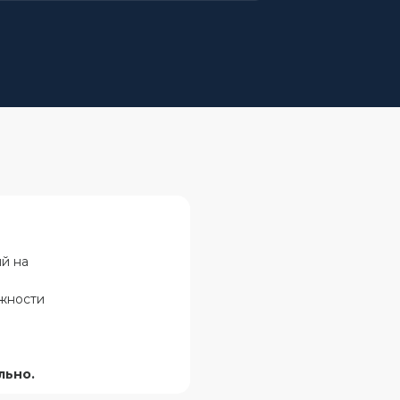
й на
ожности
льно.