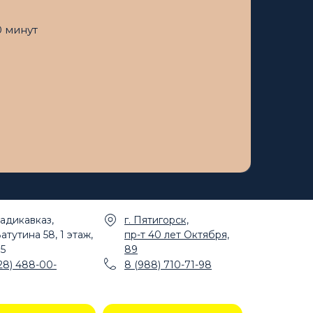
0 минут
ладикавказ,
г. Пятигорск,
Ватутина 58, 1 этаж,
пр-т 40 лет Октября,
 5
89
28) 488-00-
8 (988) 710-71-98