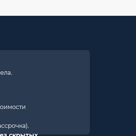
ела.
тоимости
ссрочка).
ез скрытых