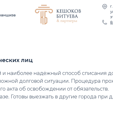
г
у
раншиза
э
8
ческих лиц
й и наиболее надёжный способ списания д
ложной долговой ситуации. Процедура про
о акта об освобождении от обязательств.
зе. Готовы выезжать в другие города при д