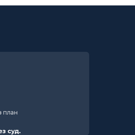
з план
з суд.