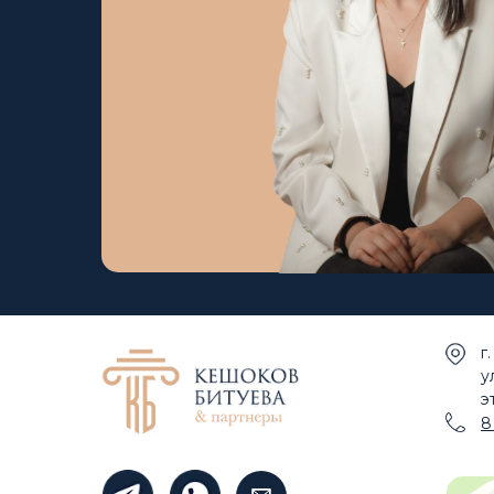
г
у
э
8